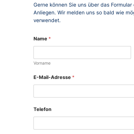
Gerne können Sie uns über das Formular 
Anliegen. Wir melden uns so bald wie mög
verwendet.
N
Name
*
a
c
h
r
i
Vorname
c
h
E-Mail-Adresse
*
t
K
o
m
m
e
Telefon
n
t
a
r