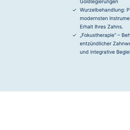
Goldlegierungen
Wurzelbehandlung: P
modernsten Instrumen
Erhalt Ihres Zahns.
„Fokustherapie“ – Be
entzündlicher Zahnwu
und integrative Begle